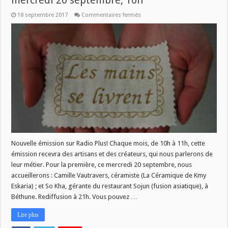
mercredi 20 septembre, 10h
sur
18 septembre 2017
Commentaires fermés
Nouvelle
émission
:
Les
Mains
se
livrent
–
mercredi
20
septembre,
10h
Nouvelle émission sur Radio Plus! Chaque mois, de 10h à 11h, cette
émission recevra des artisans et des créateurs, qui nous parlerons de
leur métier. Pour la première, ce mercredi 20 septembre, nous
accueillerons : Camille Vautravers, céramiste (La Céramique de Kmy
Eskaria) ; et So Kha, gérante du restaurant Sojun (fusion asiatique), à
Béthune. Rediffusion à 21h. Vous pouvez …
Lire plus