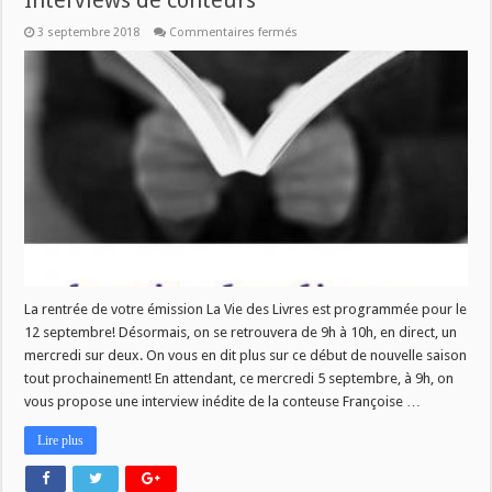
Interviews de conteurs
sur
3 septembre 2018
Commentaires fermés
La
Vie
des
Livres
fait
sa
pré-
rentrée!
–
Interviews
de
conteurs
La rentrée de votre émission La Vie des Livres est programmée pour le
12 septembre! Désormais, on se retrouvera de 9h à 10h, en direct, un
mercredi sur deux. On vous en dit plus sur ce début de nouvelle saison
tout prochainement! En attendant, ce mercredi 5 septembre, à 9h, on
vous propose une interview inédite de la conteuse Françoise …
Lire plus