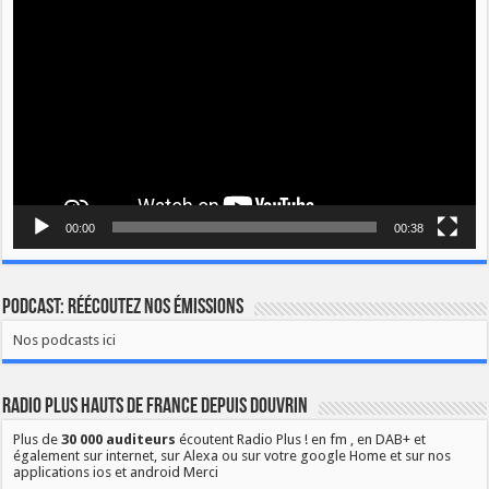
vidéo
00:00
00:38
Podcast: Réécoutez nos émissions
Nos podcasts ici
Radio Plus Hauts de France depuis Douvrin
Plus de
30 000 auditeurs
écoutent Radio Plus ! en fm , en DAB+ et
également sur internet, sur Alexa ou sur votre google Home et sur nos
applications ios et android Merci