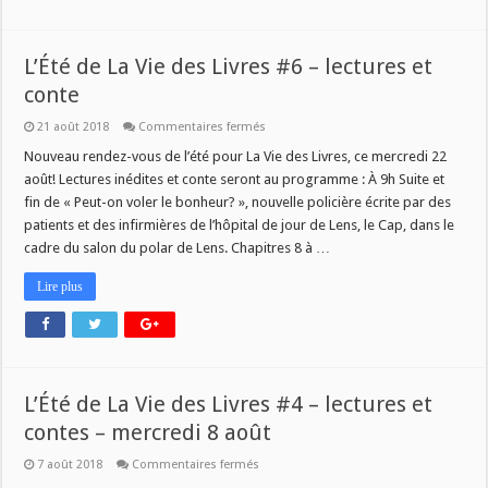
L’Été de La Vie des Livres #6 – lectures et
conte
sur
21 août 2018
Commentaires fermés
L’Été
de
Nouveau rendez-vous de l’été pour La Vie des Livres, ce mercredi 22
La
août! Lectures inédites et conte seront au programme : À 9h Suite et
Vie
des
fin de « Peut-on voler le bonheur? », nouvelle policière écrite par des
Livres
patients et des infirmières de l’hôpital de jour de Lens, le Cap, dans le
#6
–
cadre du salon du polar de Lens. Chapitres 8 à …
lectures
et
conte
Lire plus
L’Été de La Vie des Livres #4 – lectures et
contes – mercredi 8 août
sur
7 août 2018
Commentaires fermés
L’Été