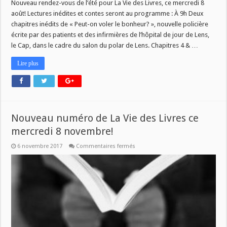
de
Nouveau rendez-vous de l’été pour La Vie des Livres, ce mercredi 8
La
août! Lectures inédites et contes seront au programme : À 9h Deux
Vie
des
chapitres inédits de « Peut-on voler le bonheur? », nouvelle policière
Livres
écrite par des patients et des infirmières de l’hôpital de jour de Lens,
#4
–
le Cap, dans le cadre du salon du polar de Lens. Chapitres 4 & …
lectures
et
contes
Lire plus
–
mercredi
8
août
Nouveau numéro de La Vie des Livres ce
mercredi 8 novembre!
sur
6 novembre 2017
Commentaires fermés
Nouveau
numéro
de
La
Vie
des
Livres
ce
mercredi
8
novembre!