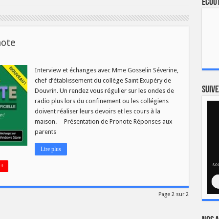
Ecout
note
ent
Interview et échanges avec Mme Gosselin Séverine,
er
chef d’établissement du collège Saint Exupéry de
te
Suive
Douvrin. Un rendez vous régulier sur les ondes de
radio plus lors du confinement ou les collégiens
doivent réaliser leurs devoirs et les cours à la
maison. Présentation de Pronote Réponses aux
parents
Lire plus
 +
Page 2 sur 2