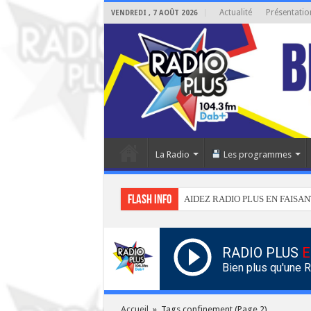
Actualité
Présentatio
VENDREDI , 7 AOÛT 2026
La Radio
Les programmes
Flash info
AIDEZ RADIO PLUS EN FAISAN
RADIO PLUS
E
Bien plus qu'une 
Accueil
»
Tags confinement
(Page 2)