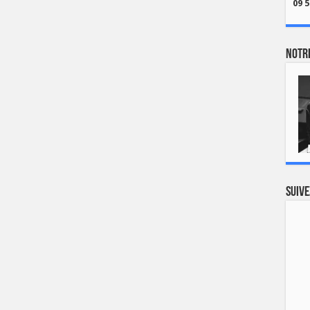
09 5
Notre
Suive