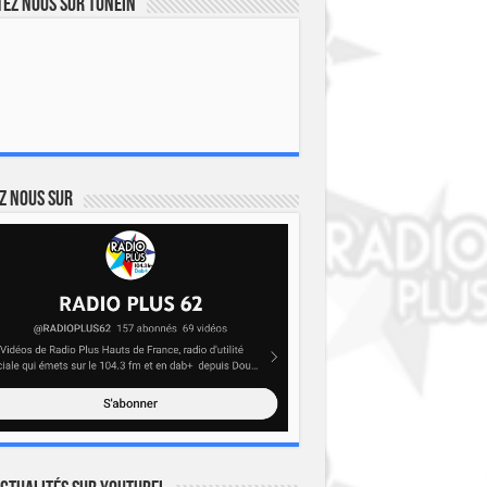
ez nous sur TuneIn
z nous sur