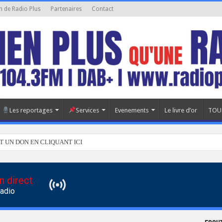
n de Radio Plus
Partenaires
Contact
Les reportages
Services
Evenements
Le livre d’or
TOU
T UN DON EN CLIQUANT ICI
n direct
Radio