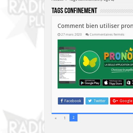
Tags
confinement
Comment bien utiliser pro
sur
27 mars 2020
Commentaires fermés
Comm
bien
utilis
prono
Facebook
Twitter
Google
2
«
1