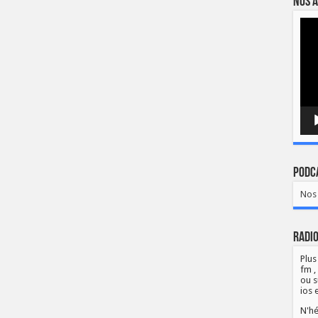
Nos a
Lect
vidé
Podca
Nos 
Radio
Plus
fm ,
ou s
ios 
N'hé