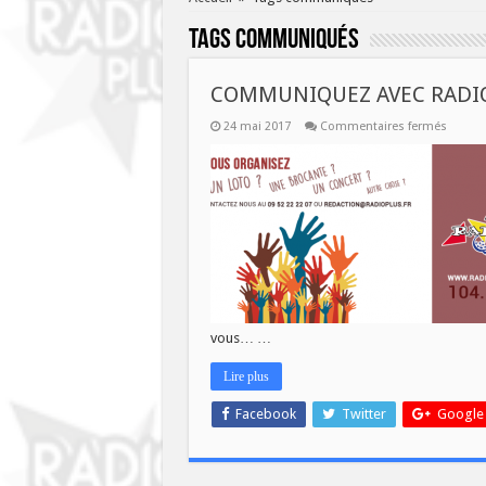
Tags
communiqués
COMMUNIQUEZ AVEC RADI
sur
24 mai 2017
Commentaires fermés
COMM
AVEC
RADIO
PLUS
vous… …
Lire plus
Facebook
Twitter
Google