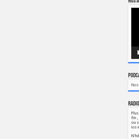
Nos a
Lect
vidé
Podca
Nos 
Radio
Plus
fm ,
ou s
ios 
N'hé