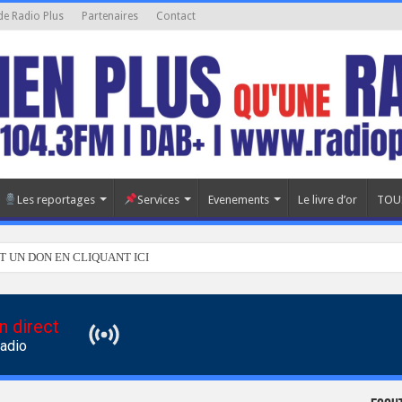
de Radio Plus
Partenaires
Contact
Les reportages
Services
Evenements
Le livre d’or
TOU
T UN DON EN CLIQUANT ICI
n direct
Radio