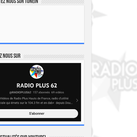
ez nous sur TuneIn
z nous sur