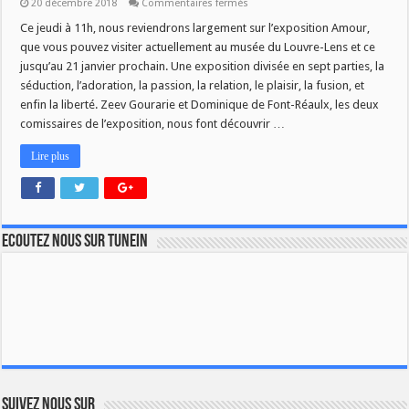
sur
20 décembre 2018
Commentaires fermés
L’EXPOSITION
AMOUR
Ce jeudi à 11h, nous reviendrons largement sur l’exposition Amour,
DANS
que vous pouvez visiter actuellement au musée du Louvre-Lens et ce
SAVOIR
PLUS
jusqu’au 21 janvier prochain. Une exposition divisée en sept parties, la
séduction, l’adoration, la passion, la relation, le plaisir, la fusion, et
enfin la liberté. Zeev Gourarie et Dominique de Font-Réaulx, les deux
comissaires de l’exposition, nous font découvrir …
Lire plus
Ecoutez nous sur TuneIn
Suivez nous sur