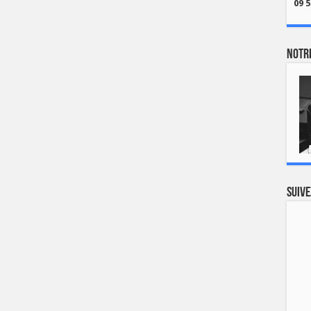
09 5
Notre
Suive