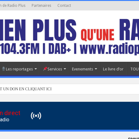
n de Radio Plus
Partenaires
Contact
Les reportages
Services
Evenements
Le livre d’or
TOU
T UN DON EN CLIQUANT ICI
n direct
Radio