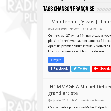
Tags
chanson française
[ Maintenant j’y vais ] : La
sur
25 avril 2016
Commentaires fermés
[
Mainte
Ce mercredi 27 avril à 14h, ne ratez pas votre
j’y
plaisir d’interviewer Laurent Lamarca à l’oc
vais
]
Après un premier album intitulé « Nouvelle F
:
EP « Borderlune » avant la sortie de son …
Lauren
Lamar
!
Lire plus
Facebook
Twitter
Google
[HOMMAGE A Michel Delpech
grand artiste
sur
4 janvier 2016
Commentaires fermés
[HOM
A
C’est samedi 2 janvier que Michel Delpech no
Miche