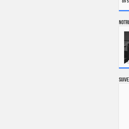
09 5
Notre
Suive