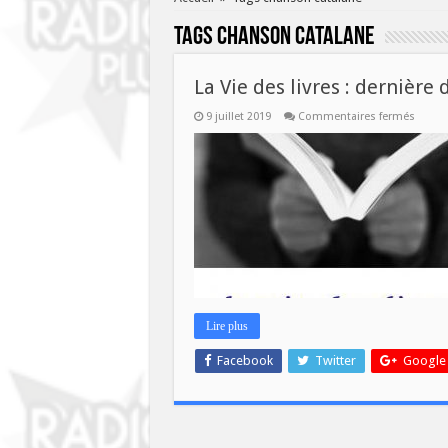
Tags
chanson catalane
La Vie des livres : dernière 
sur
9 juillet 2019
Commentaires fermés
La
Vie
des
livres
:
derniè
de
la
saison
Lire plus
Facebook
Twitter
Google