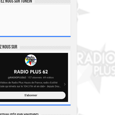
ez nous sur TuneIn
z nous sur