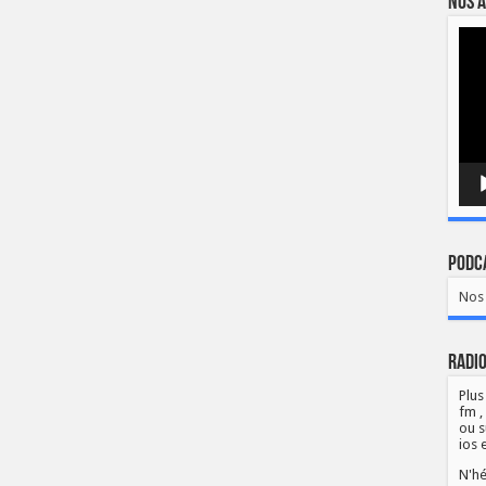
Nos a
Lect
vidé
Podca
Nos 
Radio
Plus
fm ,
ou s
ios 
N'hé