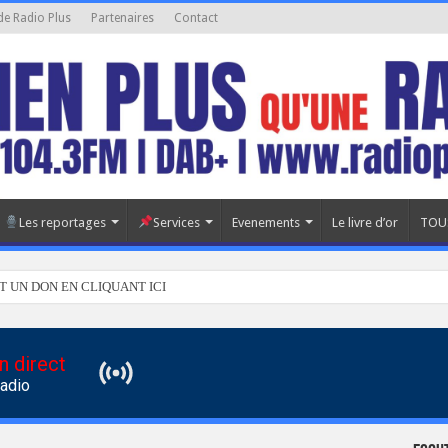
de Radio Plus
Partenaires
Contact
Les reportages
Services
Evenements
Le livre d’or
TOU
T UN DON EN CLIQUANT ICI
n direct
Radio