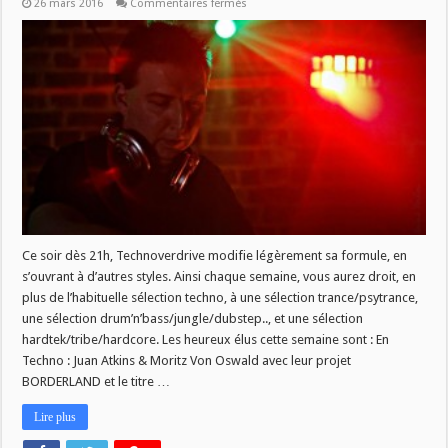
sur
26 mars 2016
Commentaires fermés
DU
CHANGEMENT
DANS
TECHNOVERDRIVE
Ce soir dès 21h, Technoverdrive modifie légèrement sa formule, en
s’ouvrant à d’autres styles. Ainsi chaque semaine, vous aurez droit, en
plus de l’habituelle sélection techno, à une sélection trance/psytrance,
une sélection drum’n’bass/jungle/dubstep.., et une sélection
hardtek/tribe/hardcore. Les heureux élus cette semaine sont : En
Techno : Juan Atkins & Moritz Von Oswald avec leur projet
BORDERLAND et le titre …
Lire plus