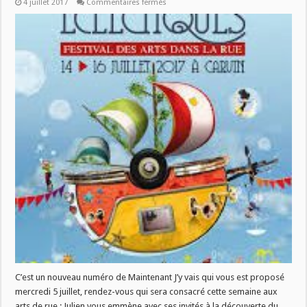
sur
4 juillet 2017
Commentaires fermés
MJV
du
5
juillet
:
Les
Éclectiques
C’est un nouveau numéro de Maintenant J’y vais qui vous est proposé
mercredi 5 juillet, rendez-vous qui sera consacré cette semaine aux
arts de rue : Julien vous emmène avec ses invités à la découverte du