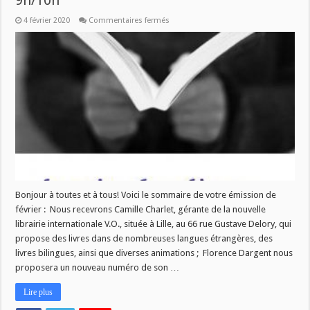
9h/10h
sur
4 février 2020
Commentaires fermés
La
Vie
des
Livres
–
mercredi
5
février
–
9h/10h
Bonjour à toutes et à tous! Voici le sommaire de votre émission de
février : Nous recevrons Camille Charlet, gérante de la nouvelle
librairie internationale V.O., située à Lille, au 66 rue Gustave Delory, qui
propose des livres dans de nombreuses langues étrangères, des
livres bilingues, ainsi que diverses animations ; Florence Dargent nous
proposera un nouveau numéro de son …
Lire plus