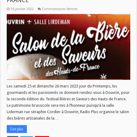
FRANCE
sur
14 janvier 2022
Commentaires fermés
SALON
BIERES
ET
SAVEURS
DES
HAUTS
DE
FRANCE
Les samedi 25 et dimanche 26 mars 2023 jour du Printemps, les
gourmands et les passionnés se donnent rendez-vous à Douvrin, pour
la seconde édition du festival Bières et Saveurs des Hauts de France.
Le patrimoine brassicole sera mis à l’honneur puisqu’à la salle
Liderman rue séraphin Cordier à Douvrin, Radio Plus organise le salon
des bières artisanales de la …
Lire plus