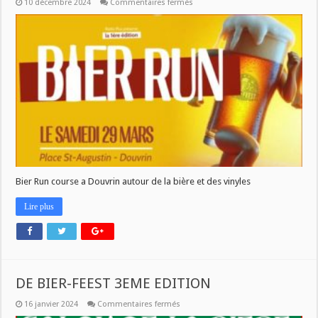
sur
10 décembre 2024
Commentaires fermés
LE
BIER
RUN
DÉBARQUE
À
DOUVRIN
Bier Run course a Douvrin autour de la bière et des vinyles
Lire plus
DE BIER-FEEST 3EME EDITION
sur
16 janvier 2024
Commentaires fermés
DE