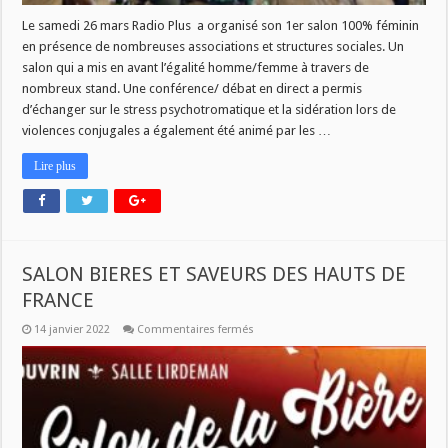
de
France
Le samedi 26 mars Radio Plus a organisé son 1er salon 100% féminin
en présence de nombreuses associations et structures sociales. Un
salon qui a mis en avant l’égalité homme/femme à travers de
nombreux stand. Une conférence/ débat en direct a permis
d’échanger sur le stress psychotromatique et la sidération lors de
violences conjugales a également été animé par les …
Lire plus
SALON BIERES ET SAVEURS DES HAUTS DE
FRANCE
sur
14 janvier 2022
Commentaires fermés
SALON
BIERES
ET
SAVEURS
DES
HAUTS
DE
FRANCE