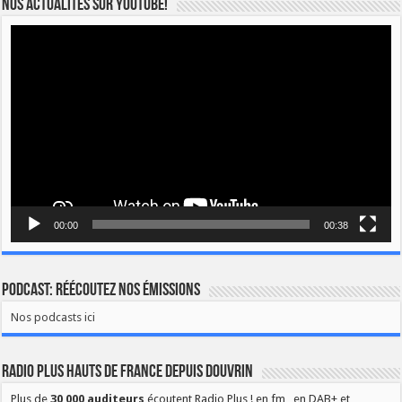
Nos actualités sur YOUTUBE!
Lecteur
vidéo
00:00
00:38
Podcast: Réécoutez nos émissions
Nos podcasts ici
Radio Plus Hauts de France depuis Douvrin
Plus de
30 000 auditeurs
écoutent Radio Plus ! en fm , en DAB+ et