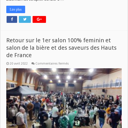
Lire plus
Retour sur le 1er salon 100% feminin et
salon de la bière et des saveurs des Hauts
de France
sur
20 avril 2022
Commentaires fermés
Retour
sur
le
1er
salon
100%
feminin
et
salon
de
la
bière
et
des
saveurs
des
Hauts