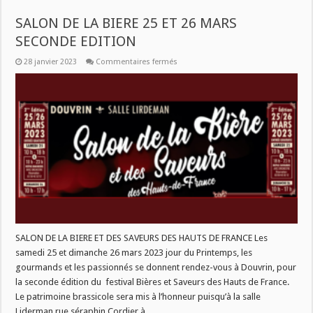
SALON DE LA BIERE 25 ET 26 MARS
SECONDE EDITION
sur
28 janvier 2023
Commentaires fermés
SALON
DE
LA
BIERE
25
ET
26
MARS
SECONDE
EDITION
SALON DE LA BIERE ET DES SAVEURS DES HAUTS DE FRANCE Les
samedi 25 et dimanche 26 mars 2023 jour du Printemps, les
gourmands et les passionnés se donnent rendez-vous à Douvrin, pour
la seconde édition du festival Bières et Saveurs des Hauts de France.
Le patrimoine brassicole sera mis à l’honneur puisqu’à la salle
Liderman rue séraphin Cordier à …