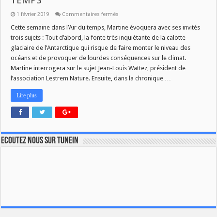
TEMPS
sur
1 février 2019
Commentaires fermés
CE
LUNDI
Cette semaine dans l’Air du temps, Martine évoquera avec ses invités
04
trois sujets : Tout d’abord, la fonte très inquiétante de la calotte
FEVRIER
A
glaciaire de l’Antarctique qui risque de faire monter le niveau des
9H
océans et de provoquer de lourdes conséquences sur le climat.
DANS
L’AIR
Martine interrogera sur le sujet Jean-Louis Wattez, président de
DU
TEMPS
l’association Lestrem Nature. Ensuite, dans la chronique …
Lire plus
Ecoutez nous sur TuneIn