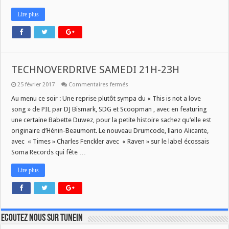
Lire plus
TECHNOVERDRIVE SAMEDI 21H-23H
sur
25 février 2017
Commentaires fermés
TECHNOVERDRIVE
SAMEDI
Au menu ce soir : Une reprise plutôt sympa du « This is not a love
21H-
song » de PIL par DJ Bismark, SDG et Scoopman , avec en featuring
23H
une certaine Babette Duwez, pour la petite histoire sachez qu’elle est
originaire d’Hénin-Beaumont. Le nouveau Drumcode, llario Alicante,
avec « Times » Charles Fenckler avec « Raven » sur le label écossais
Soma Records qui fête …
Lire plus
Ecoutez nous sur TuneIn