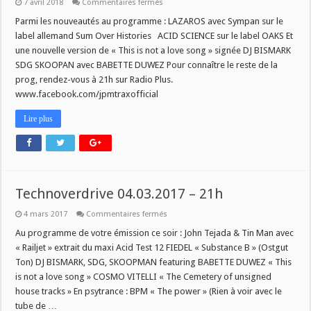
sur
7 avril 2018
Commentaires fermés
CE
SOIR
Parmi les nouveautés au programme : LAZAROS avec Sympan sur le
DANS
label allemand Sum Over Histories ACID SCIENCE sur le label OAKS Et
TECHNOVERDRIVE
DES
une nouvelle version de « This is not a love song » signée DJ BISMARK
21H
SDG SKOOPAN avec BABETTE DUWEZ Pour connaître le reste de la
prog, rendez-vous à 21h sur Radio Plus.
www.facebook.com/jpmtraxofficial
Lire plus
Technoverdrive 04.03.2017 – 21h
sur
4 mars 2017
Commentaires fermés
Technoverdrive
04.03.2017
Au programme de votre émission ce soir : John Tejada & Tin Man avec
–
« Railjet » extrait du maxi Acid Test 12 FIEDEL « Substance B » (Ostgut
21h
Ton) DJ BISMARK, SDG, SKOOPMAN featuring BABETTE DUWEZ « This
is not a love song » COSMO VITELLI « The Cemetery of unsigned
house tracks » En psytrance : BPM « The power » (Rien à voir avec le
tube de …