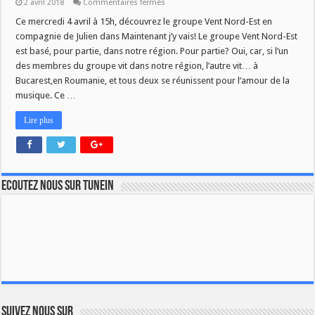
sur
2 avril 2018
Commentaires fermés
MJV
du
Ce mercredi 4 avril à 15h, découvrez le groupe Vent Nord-Est en
4
compagnie de Julien dans Maintenant j’y vais! Le groupe Vent Nord-Est
avril
:
est basé, pour partie, dans notre région. Pour partie? Oui, car, si l’un
Vent
des membres du groupe vit dans notre région, l’autre vit… à
Nord-
Est
Bucarest,en Roumanie, et tous deux se réunissent pour l’amour de la
musique. Ce …
Lire plus
Ecoutez nous sur TuneIn
Suivez nous sur