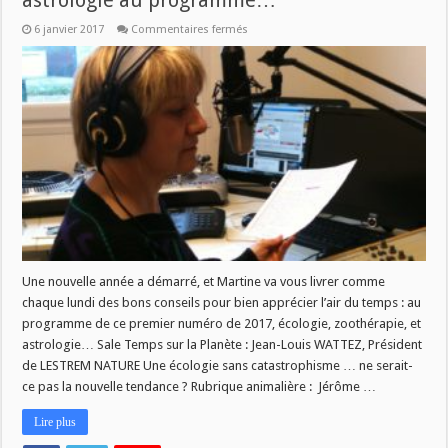
astrologie au programme…
sur
6 janvier 2017
Commentaires fermés
[L
AIR
DU
TEMPS]
Écologie,
zoothérapie,
astrologie
au
programme…
Une nouvelle année a démarré, et Martine va vous livrer comme
chaque lundi des bons conseils pour bien apprécier l’air du temps : au
programme de ce premier numéro de 2017, écologie, zoothérapie, et
astrologie… Sale Temps sur la Planète : Jean-Louis WATTEZ, Président
de LESTREM NATURE Une écologie sans catastrophisme … ne serait-
ce pas la nouvelle tendance ? Rubrique animalière : Jérôme …
Lire plus