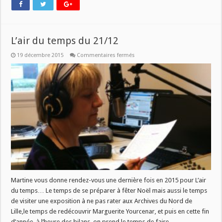
L’air du temps du 21/12
sur
19 décembre 2015
Commentaires fermés
L’air
du
temps
du
21/12
Martine vous donne rendez-vous une dernière fois en 2015 pour L’air
du temps… Le temps de se préparer à fêter Noël mais aussi le temps
de visiter une exposition à ne pas rater aux Archives du Nord de
Lille,le temps de redécouvrir Marguerite Yourcenar, et puis en cette fin
d’année, à l’heure des bilans, on prend le temps de faire …