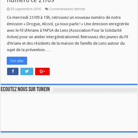
numéro ce 21/09
sur
20 septembre 2016
Commentaires fermés
[
Drogue,
Ce mercredi 21/09 à 15h, retrouvez un nouveau numéro de notre
Alcool,
émission « Drogue, Alcool, ça nous parle ! » Une émission enregistrée
ça
nous
avec le Fil d’Ariane à l’APSA de Lens (Association Pour la Solidarité
parle
Active) pour un atelier intergénérationnel. Retrouvez des jeunes du Fil
]
:
d’Ariane et des résidents de la maison de famille de Lens autour du
nouveau
numéro
sujet de la prévention. …
ce
21/09
Lire plus
Ecoutez nous sur TuneIn