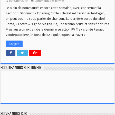
sur
16 février 2019
Commentaires fermés
CE
SOIR
Le plein de nouveautés encore cette semaine, avec, concernant la
A
Techno : L’étonnant « Opening Circle » de Rafael Cerato & Teologen,
21H
DANS
on peut pour le coup parler de chanson.. La dernière sortie du label
TECHNOVERDRIVE
Soma, « Eostre », signée Magna Pia, une techno brute et sans fioritures
Mais aussi un extrait de la dernière sélection RV Trax signée Renaat
Vandepapeliere, le boss de R&S qui propose à travers …
Lire plus
Ecoutez nous sur TuneIn
Suivez nous sur