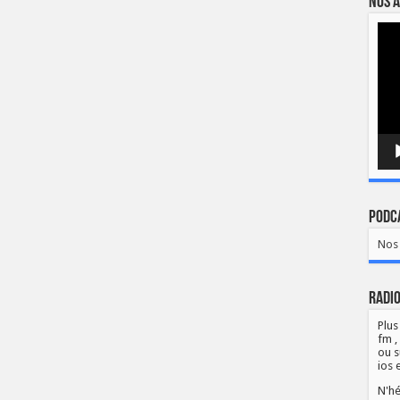
Nos a
Lect
vidé
Podca
Nos 
Radio
Plus
fm ,
ou s
ios 
N'hé