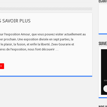
Ecout
 SAVOIR PLUS
sur
L’EXPOSITION
AMOUR
ur l’exposition Amour, que vous pouvez visiter actuellement au
DANS
er prochain. Une exposition divisée en sept parties, la
SAVOIR
PLUS
Suive
le plaisir, la fusion, et enfin la liberté. Zeev Gourarie et
res de l’exposition, nous font découvrir …
 +