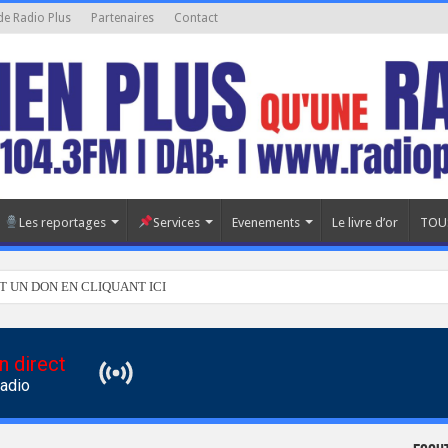
de Radio Plus
Partenaires
Contact
Les reportages
Services
Evenements
Le livre d’or
TOU
T UN DON EN CLIQUANT ICI
n direct
Radio