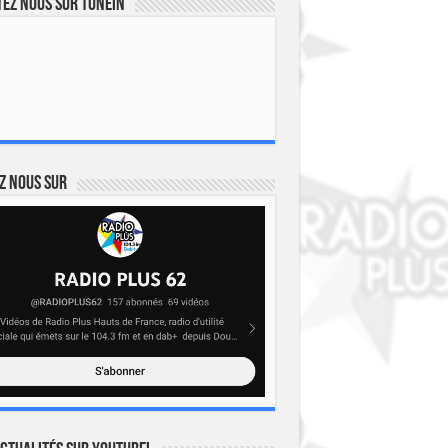
ez nous sur TuneIn
z nous sur