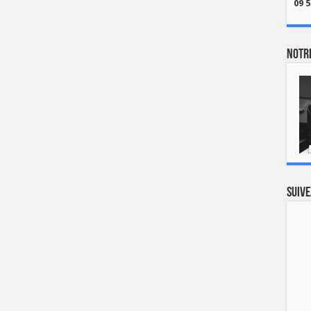
09 5
Notre
Suive