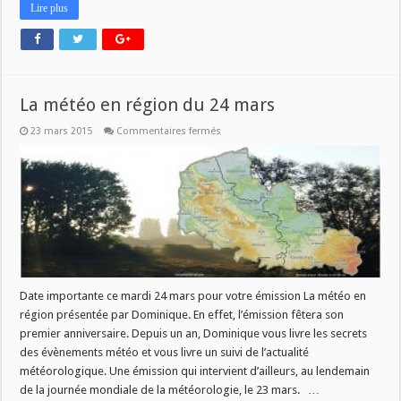
Lire plus
La météo en région du 24 mars
sur
23 mars 2015
Commentaires fermés
La
météo
en
région
du
24
mars
Date importante ce mardi 24 mars pour votre émission La météo en
région présentée par Dominique. En effet, l’émission fêtera son
premier anniversaire. Depuis un an, Dominique vous livre les secrets
des évènements météo et vous livre un suivi de l’actualité
météorologique. Une émission qui intervient d’ailleurs, au lendemain
de la journée mondiale de la météorologie, le 23 mars. …