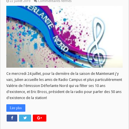
sur
22 juillet 2019
Commentaires fermés
MJV
du
24/07
Ce mercredi 24 juillet, pour la dernière de la saison de Maintenant j'y
vais, Julien accueille les amis de Radio Campus et plus particulièrement
Valérie de l'émission Déferlante Nord qui va fêter ses 10 ans
d'existence, et Eric Bross, président de la radio pour parler des 50 ans
d'existence de la station!
Lire plus