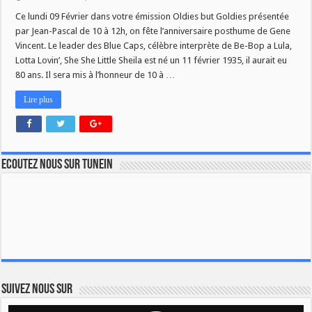
Oldies
but
Ce lundi 09 Février dans votre émission Oldies but Goldies présentée
Goldies
par Jean-Pascal de 10 à 12h, on fête l’anniversaire posthume de Gene
spéciale
Gene
Vincent. Le leader des Blue Caps, célèbre interprète de Be-Bop a Lula,
Vincent
Lotta Lovin’, She She Little Sheila est né un 11 février 1935, il aurait eu
80 ans. Il sera mis à l’honneur de 10 à …
Lire plus
Ecoutez nous sur TuneIn
Suivez nous sur