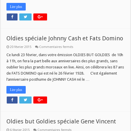
Lire plus
Oldies spéciale Johnny Cash et Fats Domino
sur
20 février 2015
Commentaires fermés
Oldies
spéciale
Ce lundi 23 février, dans votre émission OLDIES BUT GOLDIES de 10h
Johnny
à 11h, on fera la part belle aux anniversaires des plus grands, sans
Cash
et
oublier les plus grands morceaux en live. Ainsi, on célébrera les 87 ans
Fats
de FATS DOMINO qui est né le 26 février 1928. C’est également
Domino
l’anniversaire posthume de JOHNNY CASH né le …
Lire plus
Oldies but Goldies spéciale Gene Vincent
sur
6 février 2015
Commentaires fermés