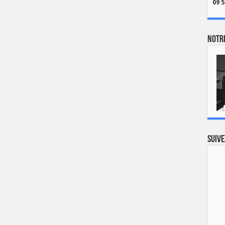
09 5
Notre
Suive