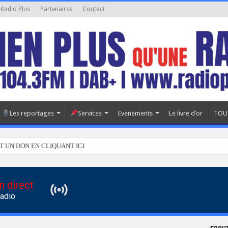
 Radio Plus
Partenaires
Contact
Les reportages
Services
Evenements
Le livre d’or
TOU
T UN DON EN CLIQUANT ICI
n direct
Radio