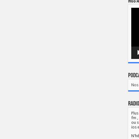
Nos a
Lect
vidé
Podca
Nos 
Radio
Plus
fm ,
ou s
ios 
N'hé