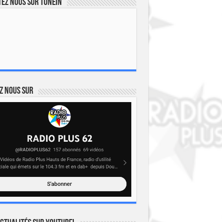
ez nous sur TuneIn
z nous sur