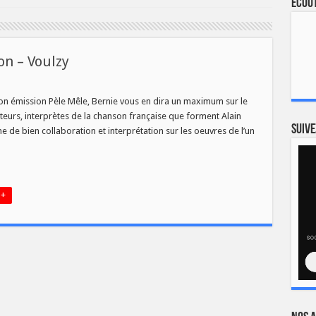
Ecout
on – Voulzy
sur
Pèle
Mêle
on émission Pèle Mêle, Bernie vous en dira un maximum sur le
sur
uteurs, interprètes de la chanson française que forment Alain
e
duo
Suive
ne de bien collaboration et interprétation sur les oeuvres de l’un
Souchon
–
Voulzy
 +