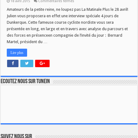
sur
18 avril 2015
Commentaires fermés
Les
4
Amateurs de la petite reine, ne loupez pas La Matinale Plus le 28 avril!
Jours
Julien vous proposera en effet une interview spéciale 4 jours de
de
Dunkerque
Dunkerque. Cette fameuse course cycliste nordiste vous sera
avec
présentée en long, en large et en travers avec analyse du parcours et
Julien
des forces en présenceen compagnie de l’invité du jour : Bernard
Martel, président du …
Lire plus
Ecoutez nous sur TuneIn
Suivez nous sur