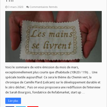
11h
sur
3 mars 2020
Commentaires fermés
Les
Mains
se
livrent
–
4
mars
2020
–
10h20
/
11h
Voici le sommaire de votre émission du mois de mars,
exceptionnellement plus courte que d’habitude (10h20 / 11h)… Une
spéciale textile aujourd’hui! Ce sera le thème du Chemin vert, la
chronique de Camille Plard (Lelicam) sur le développement durable et
le zéro déchet ; Puis on vous proposera une rediffusion de l’interview
de Sarah Bourgois, fondatrice de Refabmarket, start up …
Lire plus