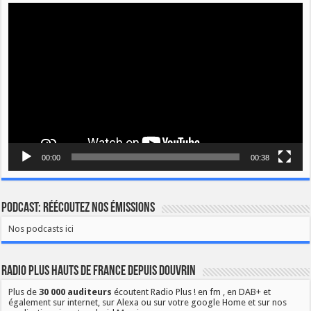
Lecteur
vidéo
00:00
00:38
Podcast: Réécoutez nos émissions
Nos podcasts ici
Radio Plus Hauts de France depuis Douvrin
Plus de
30 000 auditeurs
écoutent Radio Plus ! en fm , en DAB+ et
également sur internet, sur Alexa ou sur votre google Home et sur nos