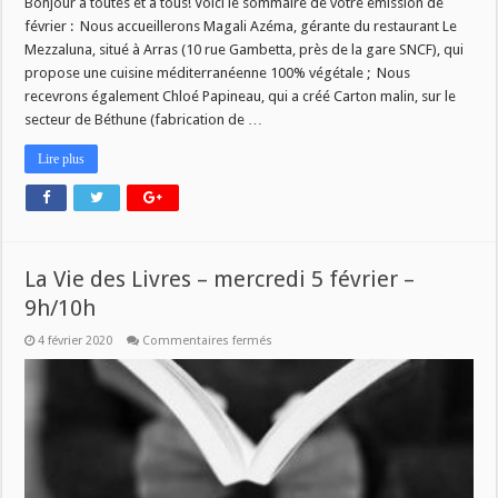
Bonjour à toutes et à tous! Voici le sommaire de votre émission de
février : Nous accueillerons Magali Azéma, gérante du restaurant Le
Mezzaluna, situé à Arras (10 rue Gambetta, près de la gare SNCF), qui
propose une cuisine méditerranéenne 100% végétale ; Nous
recevrons également Chloé Papineau, qui a créé Carton malin, sur le
secteur de Béthune (fabrication de …
Lire plus
La Vie des Livres – mercredi 5 février –
9h/10h
sur
4 février 2020
Commentaires fermés
La
Vie
des
Livres
–
mercredi
5
février
–
9h/10h