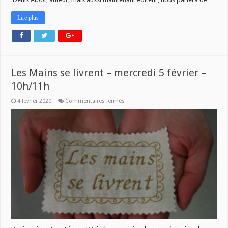
Lire plus
Les Mains se livrent – mercredi 5 février –
10h/11h
sur
4 février 2020
Commentaires fermés
Les
Mains
se
livrent
–
mercredi
5
février
–
10h/11h