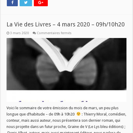
La Vie des Livres – 4 mars 2020 – 09h/10h20
sur
3 mars 2020
Commentaires fermés
La
Vie
des
Livres
–
4
mars
2020
–
09h/10h20
Voici le sommaire de votre émission du mois de mars, un peu plus
longue que d’habitude – de 09h à 10h20
: Thierry Moral, comédien,
conteur, mais aussi auteur, nous présentera son dernier roman, qui
nous projette dans un futur proche, Graine de V (Le Lys bleu éditions) ;
Denis Albot, auteur, mais aussi maintenant éditeur, nous parlera de …