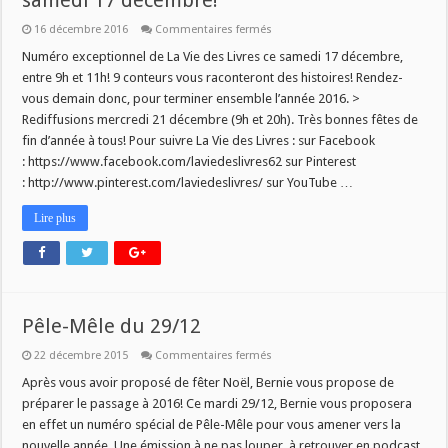
samedi 17 décembre!
sur
16 décembre 2016
Commentaires fermés
La
Vie
Numéro exceptionnel de La Vie des Livres ce samedi 17 décembre,
des
entre 9h et 11h! 9 conteurs vous raconteront des histoires! Rendez-
Livres
–
vous demain donc, pour terminer ensemble l’année 2016. >
Spéciale
Rediffusions mercredi 21 décembre (9h et 20h). Très bonnes fêtes de
contes
ce
fin d’année à tous! Pour suivre La Vie des Livres : sur Facebook
samedi
17
: https://www.facebook.com/laviedeslivres62 sur Pinterest
décembre!
: http://www.pinterest.com/laviedeslivres/ sur YouTube …
Lire plus
Pêle-Mêle du 29/12
sur
22 décembre 2015
Commentaires fermés
Pêle-
Mêle
Après vous avoir proposé de fêter Noël, Bernie vous propose de
du
préparer le passage à 2016! Ce mardi 29/12, Bernie vous proposera
29/12
en effet un numéro spécial de Pêle-Mêle pour vous amener vers la
nouvelle année. Une émission à ne pas louper, à retrouver en podcast