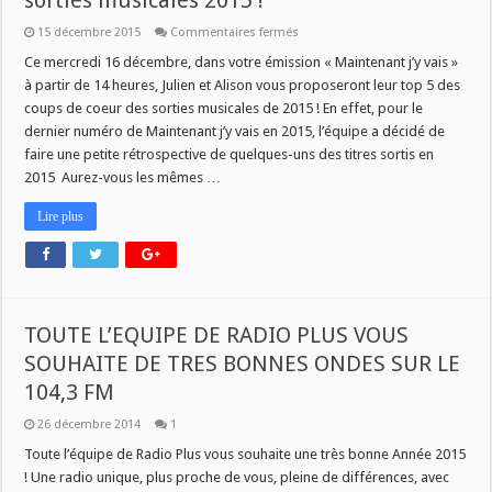
sorties musicales 2015 !
sur
15 décembre 2015
Commentaires fermés
[MAINTENANT
J’Y
Ce mercredi 16 décembre, dans votre émission « Maintenant j’y vais »
VAIS]
à partir de 14 heures, Julien et Alison vous proposeront leur top 5 des
:
Rétrospective
coups de coeur des sorties musicales de 2015 ! En effet, pour le
des
dernier numéro de Maintenant j’y vais en 2015, l’équipe a décidé de
sorties
musicales
faire une petite rétrospective de quelques-uns des titres sortis en
2015
!
2015 Aurez-vous les mêmes …
Lire plus
TOUTE L’EQUIPE DE RADIO PLUS VOUS
SOUHAITE DE TRES BONNES ONDES SUR LE
104,3 FM
26 décembre 2014
1
Toute l’équipe de Radio Plus vous souhaite une très bonne Année 2015
! Une radio unique, plus proche de vous, pleine de différences, avec