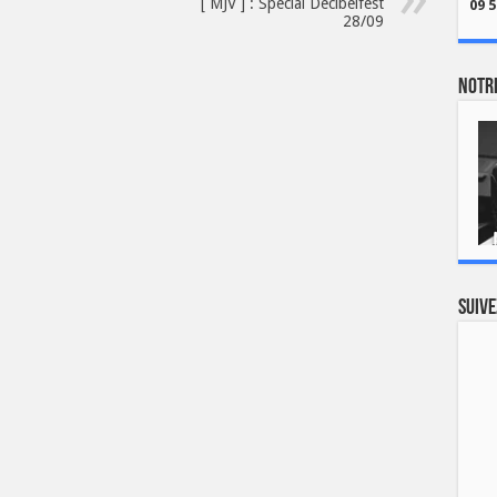
[ MJV ] : Spécial Décibelfest
09 5
28/09
Notre
Suive