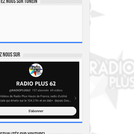
ez nous sur TuneIn
z nous sur