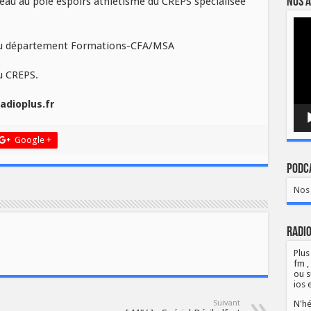
veau au pôle espoirs athlétisme du CREPS spécialisée
Nos a
Lect
vidé
du département Formations-CFA/MSA
u CREPS.
adioplus.fr
Google +
Podca
Nos 
Radio
Plus
fm ,
ou s
ios 
Suivant
N'hé