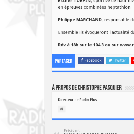
Esther TURPIN
, sportive de haut ni
en épreuves combinées heptathlon
Philippe MARCHAND
, responsable 
Ensemble ils évoqueront l’actualité d
Rdv à 18h sur le 104.3 ou sur www.r
Facebook
Twitter
Partager
À propos de Christophe PASQUIER
Directeur de Radio Plus
Précédent