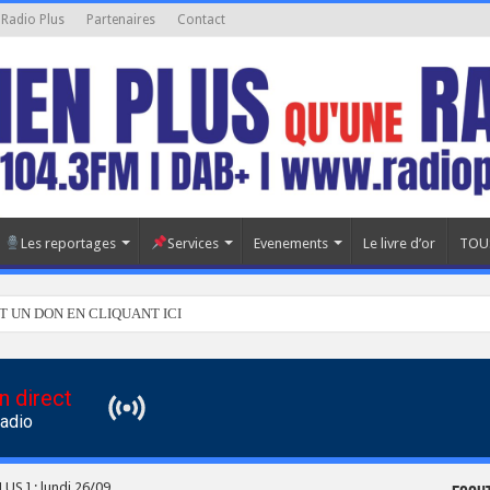
 Radio Plus
Partenaires
Contact
Les reportages
Services
Evenements
Le livre d’or
TOU
T UN DON EN CLIQUANT ICI
n direct
Radio
US ] : lundi 26/09