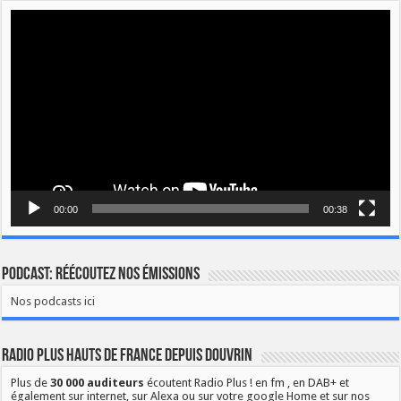
Lecteur
vidéo
00:00
00:38
Podcast: Réécoutez nos émissions
Nos podcasts ici
Radio Plus Hauts de France depuis Douvrin
Plus de
30 000 auditeurs
écoutent Radio Plus ! en fm , en DAB+ et
également sur internet, sur Alexa ou sur votre google Home et sur nos