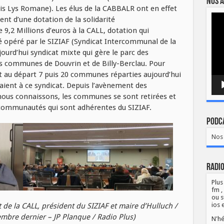
Nos a
s Lys Romane). Les élus de la CABBALR ont en effet
Lect
ent d’une dotation de la solidarité
vidé
,2 Millions d’euros à la CALL, dotation qui
té opéré par le SIZIAF (Syndicat Intercommunal de la
jourd’hui syndicat mixte qui gère le parc des
les communes de Douvrin et de Billy-Berclau. Pour
 et au départ 7 puis 20 communes réparties aujourd’hui
ient à ce syndicat. Depuis l’avènement des
us connaissons, les communes se sont retirées et
 communautés qui sont adhérentes du SIZIAF.
Podca
Nos 
Radio
Plus
fm ,
ou s
ios 
 de la CALL, président du SIZIAF et maire d’Hulluch /
mbre dernier – JP Planque / Radio Plus)
N'hé