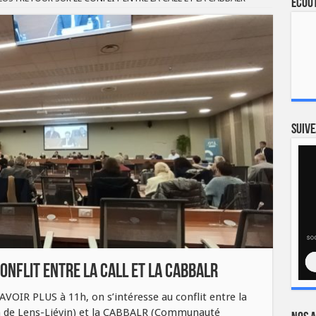
Ecout
Suive
CONFLIT ENTRE LA CALL ET LA CABBALR
VOIR PLUS à 11h, on s’intéresse au conflit entre la
de Lens-Liévin) et la CABBALR (Communauté