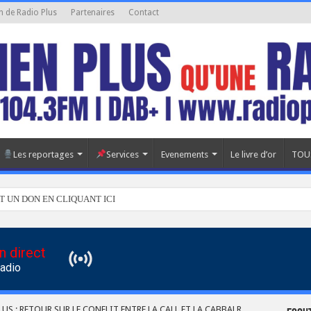
n de Radio Plus
Partenaires
Contact
Les reportages
Services
Evenements
Le livre d’or
TOU
T UN DON EN CLIQUANT ICI
n direct
Radio
LUS : RETOUR SUR LE CONFLIT ENTRE LA CALL ET LA CABBALR