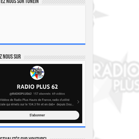
ez nous sur TuneIn
z nous sur