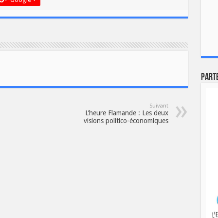
Part
Suivant
L’heure Flamande : Les deux
visions politico-économiques