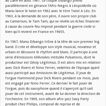
au Zaïre en août 1961. Le couple Dibango prend
parallèlement en gérance l’Afro-Negro à Léopoldville où
Manu lance le twist en 1962 avec le titre Twist A Léo. En
1963, à la demande de son père, il ouvre son propre club
au Cameroun, le Tam Tam, qui se révèle un échec financier
à cause du couvre-feu imposé pendant la guerre civile si
bien qu’il revient en France en 19655.
En 1967, Manu Dibango trône à la tête de son premier big
band. Il crée et développe son style musical, novateur et
urbain et découvre le rhythm and blues. Il participe à une
série d’émissions télévisées intitulée Pulsations, dont le
producteur est Gésip Légitimus. Il est alors mis en relation
avec Dick Rivers et Nino Ferrer, vedettes de l’époque ayant
aussi participé aux émissions de Légitimus. Il joue de
l’orgue Hammond pour Dick Rivers pendant six mois, puis
est engagé par Nino Ferrer. Ce dernier le fait jouer de
l’orgue, puis du saxophone quand il s’aperçoit qu’il sait
jouer de cet instrument, avant de lui donner la direction de
l’orchestre. En 1969, son album afro-jazz Saxy Party
produit chez Philips, composé de reprise et de