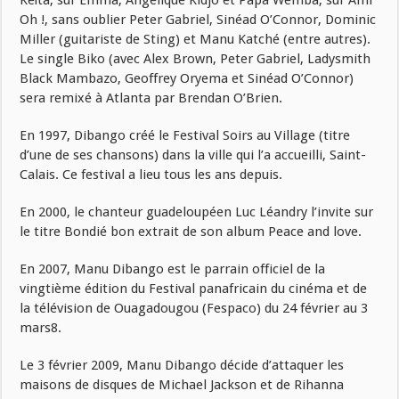
Keïta, sur Emma, Angélique Kidjo et Papa Wemba, sur Ami
Oh !, sans oublier Peter Gabriel, Sinéad O’Connor, Dominic
Miller (guitariste de Sting) et Manu Katché (entre autres).
Le single Biko (avec Alex Brown, Peter Gabriel, Ladysmith
Black Mambazo, Geoffrey Oryema et Sinéad O’Connor)
sera remixé à Atlanta par Brendan O’Brien.
En 1997, Dibango créé le Festival Soirs au Village (titre
d’une de ses chansons) dans la ville qui l’a accueilli, Saint-
Calais. Ce festival a lieu tous les ans depuis.
En 2000, le chanteur guadeloupéen Luc Léandry l’invite sur
le titre Bondié bon extrait de son album Peace and love.
En 2007, Manu Dibango est le parrain officiel de la
vingtième édition du Festival panafricain du cinéma et de
la télévision de Ouagadougou (Fespaco) du 24 février au 3
mars8.
Le 3 février 2009, Manu Dibango décide d’attaquer les
maisons de disques de Michael Jackson et de Rihanna