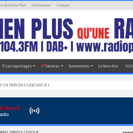
on de Radio Plus
Partenaires
Contact
Les reportages
Services
Evenements
Le livre d’or
TOU
T UN DON EN CLIQUANT ICI
n direct
Radio
ENT SERVICE CIVIQUE