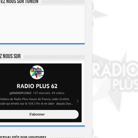
ez nous sur TuneIn
z nous sur