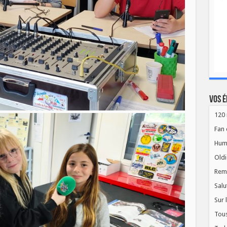
Vos é
120 
Fan 
Hum
Oldi
Rem
Salu
Sur 
Tous