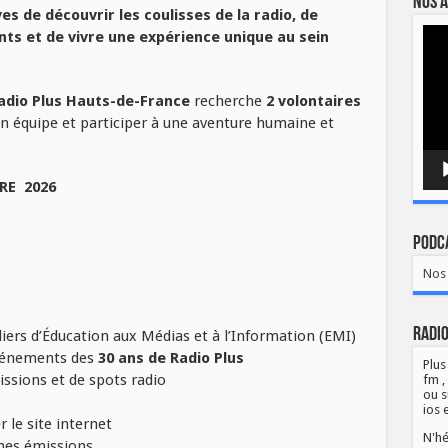
Nos a
es de découvrir les coulisses de la radio, de
Lect
nts et de vivre une expérience unique au sein
vidé
adio Plus Hauts-de-France
recherche
2 volontaires
n équipe et participer à une aventure humaine et
BRE 2026
Podca
Nos 
Radio
liers d’Éducation aux Médias et à l’Information (EMI)
événements des
30 ans de Radio Plus
Plus
ssions et de spots radio
fm ,
ou s
ios 
 le site internet
N'hé
ines émissions