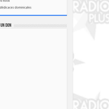
bo Rock
dédicaces dominicales
 UN DON