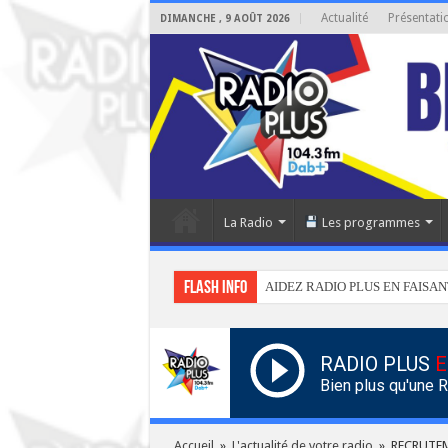
Actualité
Présentati
DIMANCHE , 9 AOÛT 2026
La Radio
Les programmes
Flash info
AIDEZ RADIO PLUS EN FAISAN
RADIO PLUS
E
Bien plus qu'une 
Accueil
»
L'actualité de votre radio
»
RECRUTEM