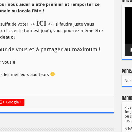
Nos a
our nous aider à être premier et remporter ce
Lect
onale ou locale FM » !
vidé
ICI
 suffit de voter ->
<- ! Il faudra juste
vous
 clics et le tour est joué), vous pourrez même être
adeaux
!
tour de vous et à partager au maximum !
 vous !!
Podca
 les meilleurs auditeurs
Nos 
Radio
Google +
Plus
fm ,
ou s
ios 
N'hé