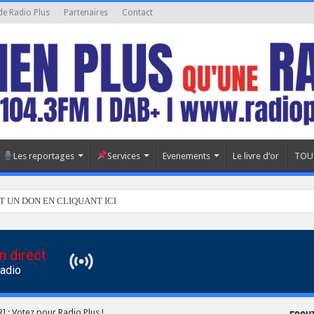
de Radio Plus
Partenaires
Contact
Les reportages
Services
Evenements
Le livre d’or
TOU
T UN DON EN CLIQUANT ICI
n direct
Radio
] : Votez pour Radio Plus !