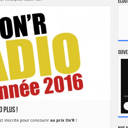
Ecout
Suive
o Plus !
t inscrite pour concourir
au prix On’R
!