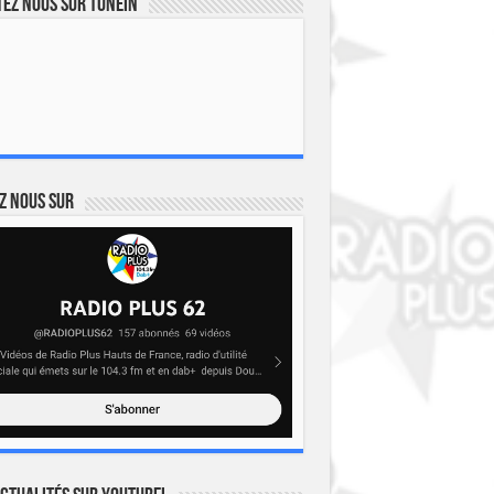
ez nous sur TuneIn
z nous sur