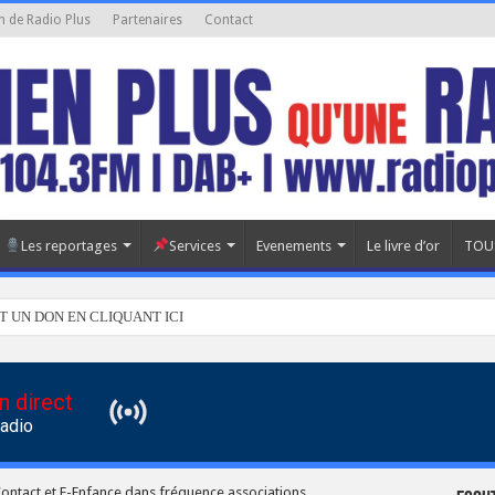
n de Radio Plus
Partenaires
Contact
Les reportages
Services
Evenements
Le livre d’or
TOU
T UN DON EN CLIQUANT ICI
n direct
Radio
Contact et E-Enfance dans fréquence associations