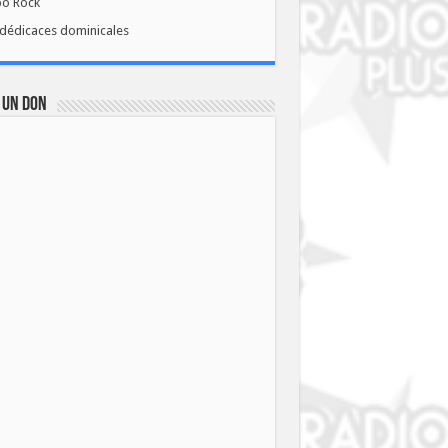
bo Rock
dédicaces dominicales
 UN DON