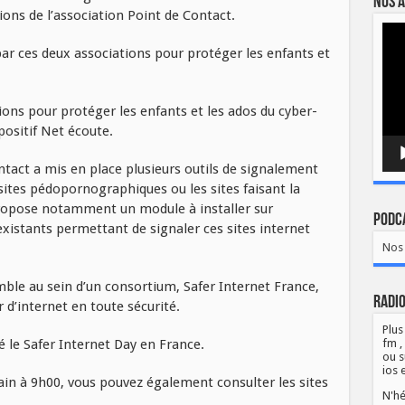
Nos a
ons de l’association Point de Contact.
Lect
vidé
ar ces deux associations pour protéger les enfants et
ons pour protéger les enfants et les ados du cyber-
ositif Net écoute.
ntact a mis en place plusieurs outils de signalement
 sites pédopornographiques ou les sites faisant la
propose notamment un module à installer sur
Podca
xistants permettant de signaler ces sites internet
Nos 
ble au sein d’un consortium, Safer Internet France,
Radio
 d’internet en toute sécurité.
Plus
le Safer Internet Day en France.
fm ,
ou s
ios 
in à 9h00, vous pouvez également consulter les sites
N'hé