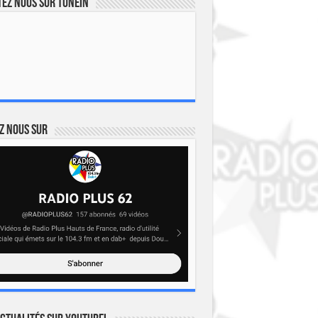
ez nous sur TuneIn
z nous sur