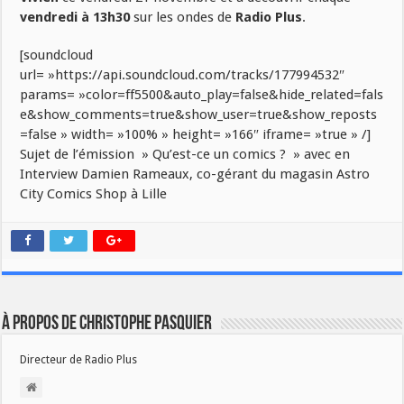
vendredi à 13h30
sur les ondes de
Radio Plus
.
[soundcloud
url= »https://api.soundcloud.com/tracks/177994532″
params= »color=ff5500&auto_play=false&hide_related=fals
e&show_comments=true&show_user=true&show_reposts
=false » width= »100% » height= »166″ iframe= »true » /]
Sujet de l’émission » Qu’est-ce un comics ? » avec en
Interview Damien Rameaux, co-gérant du magasin Astro
City Comics Shop à Lille
À propos de Christophe PASQUIER
Directeur de Radio Plus