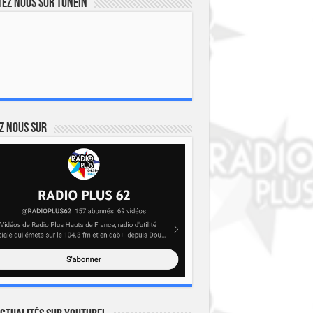
ez nous sur TuneIn
z nous sur