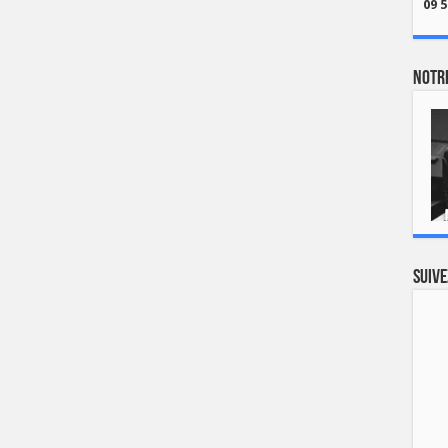
09 5
Notre
Suive