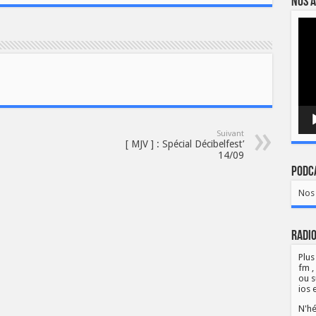
Nos a
Lect
vidé
Suivant
[ MJV ] : Spécial Décibelfest’
14/09
Podca
Nos 
Radio
Plus
fm ,
ou s
ios 
N'hé