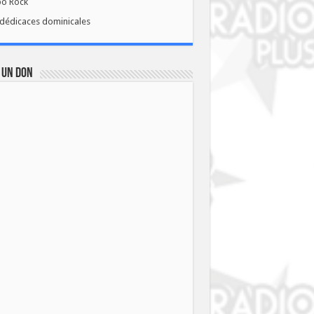
bo Rock
dédicaces dominicales
 UN DON