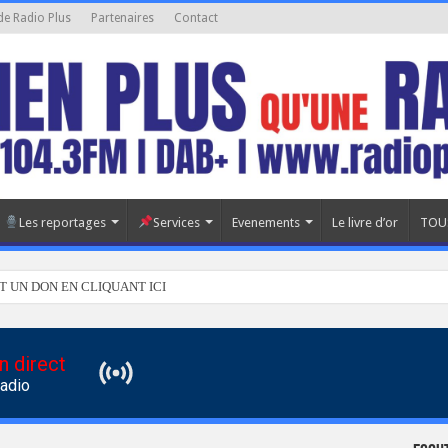
de Radio Plus
Partenaires
Contact
Les reportages
Services
Evenements
Le livre d’or
TOU
T UN DON EN CLIQUANT ICI
n direct
Radio