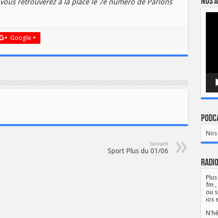
Nos a
 vous retrouverez à la place le 7e numéro de Parlons
Lect
vidé
Google +
Podca
Nos 
Suivant
Sport Plus du 01/06
Radio
Plus
fm ,
ou s
ios 
N'hé