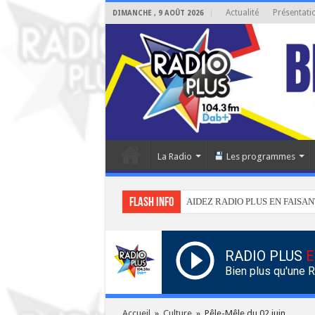
Actualité
Présentati
DIMANCHE , 9 AOÛT 2026
La Radio
Les programmes
Flash info
AIDEZ RADIO PLUS EN FAISAN
RADIO PLUS
E
Bien plus qu'une 
Accueil
»
Culture
»
Pêle-Mêle du 02 juin