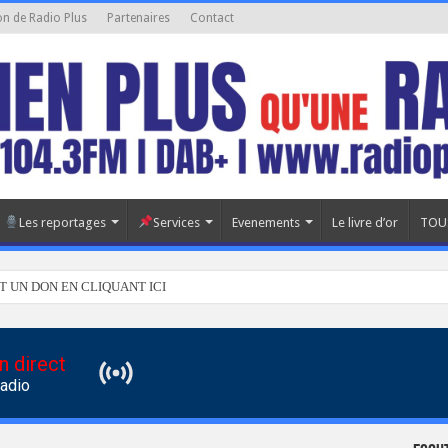
on de Radio Plus
Partenaires
Contact
Les reportages
Services
Evenements
Le livre d’or
TOU
T UN DON EN CLIQUANT ICI
n direct
Radio