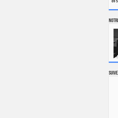
09 5
Notre
Suive