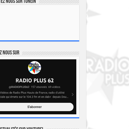
ez nous sur TuneIn
z nous sur