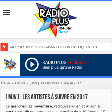
AIDEZ RADIO PLUS EN FAISANT UN DON EN CLIQUANT ICI
RADIO PLUS
En direct
Bien plus qu'une Radio
Accueil
»
Culture
»
[ MJV ] : Les artistes à suivre en 2017
[ MJV ] : Les artistes à suivre en 2017
Ce
mercredi 23 novembre
, retrouvez Julien et Alison
à
partir de 14h
pour un nouveau numéro de «
Maintenant j’y