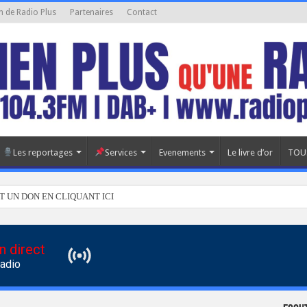
n de Radio Plus
Partenaires
Contact
Les reportages
Services
Evenements
Le livre d’or
TOU
T UN DON EN CLIQUANT ICI
n direct
Radio