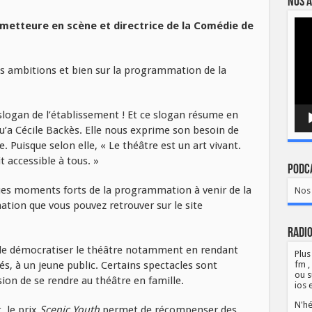
Nos a
Lect
metteure en scène et directrice de la Comédie de
vidé
es ambitions et bien sur la programmation de la
e slogan de l’établissement ! Et ce slogan résume en
qu’a Cécile Backès. Elle nous exprime son besoin de
 Puisque selon elle, « Le théâtre est un art vivant.
t accessible à tous. »
Podca
es moments forts de la programmation à venir de la
Nos 
on que vous pouvez retrouver sur le site
Radio
t de démocratiser le théâtre notamment en rendant
Plus
s, à un jeune public. Certains spectacles sont
fm ,
ou s
sion de se rendre au théâtre en famille.
ios 
N'hé
, le prix
Scenic Youth
permet de récompenser des