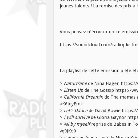
jeunes talents ! La remise des prix a l
Vous pouvez réécouter notre émissio
https://soundcloud.com/radioplusfm/
La playlist de cette émission a été éta
>
Naturträne
de Nina Hagen
https:/
>
Listen Up
de The Gossip
https://w
>
California Dreamin
de Tha mamas a
aK6JnyFmk
>
Let’s Dance
de David Bowie
https:
>
I will survive
de Gloria Gaynor
http
>
All by myself
reprise de Babes in T
vq9JKo0
>
J’aimerais bien savoir
de Norah Krie