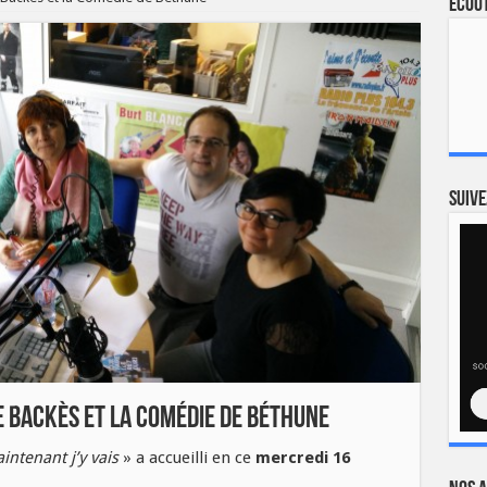
Ecout
Suive
le Backès et la Comédie de Béthune
intenant j’y vais
» a accueilli en ce
mercredi 16