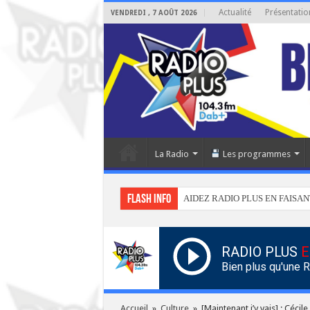
Actualité
Présentatio
VENDREDI , 7 AOÛT 2026
La Radio
Les programmes
Flash info
AIDEZ RADIO PLUS EN FAISAN
RADIO PLUS
E
Bien plus qu'une 
Accueil
»
Culture
»
[Maintenant j’y vais] : Céci