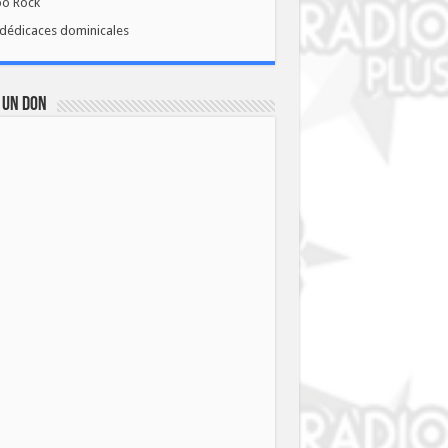
bo Rock
dédicaces dominicales
 UN DON