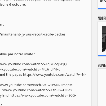
09 5
ieu le 6 octobre.
Notre
n :
maintenant-jy-vais-recoit-cecile-backes
blie par notre invité :
/www.youtube.com/watch?v=TqJ2GoqGPjQ
Suive
ww.youtube.com/watch?v=4Fx6_LFYl-c
nd the papas
https://www.youtube.com/watch?v=N-
//www.youtube.com/watch?v=B2HWuR2mq5M
s://www.youtube.com/watch?v=Tth-8wA3PdY
oyland
https://www.youtube.com/watch?v=2CG-
f