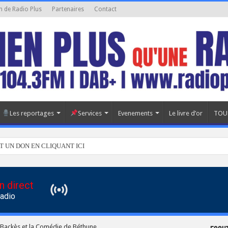
n de Radio Plus
Partenaires
Contact
Les reportages
Services
Evenements
Le livre d’or
TOU
T UN DON EN CLIQUANT ICI
n direct
Radio
le Backès et la Comédie de Béthune