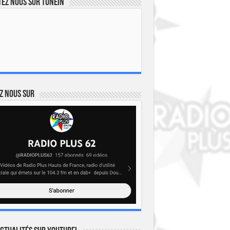
ez nous sur TuneIn
z nous sur