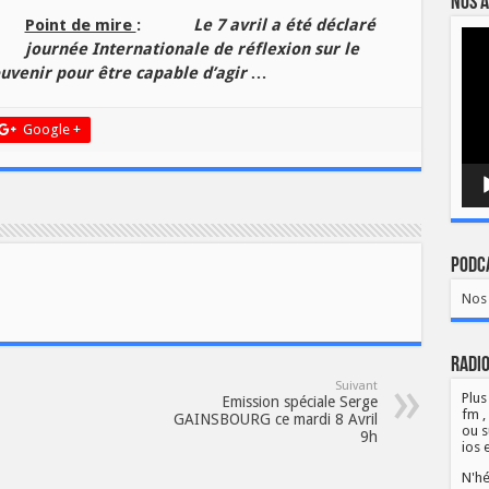
Nos a
Point de mire
:
Le 7 avril a été déclaré
Lect
journée Internationale de réflexion sur le
vidé
uvenir pour être capable d’agir …
Google +
Podca
Nos 
Radio
Suivant
Plus
Emission spéciale Serge
fm ,
GAINSBOURG ce mardi 8 Avril
ou s
9h
ios 
N'hé