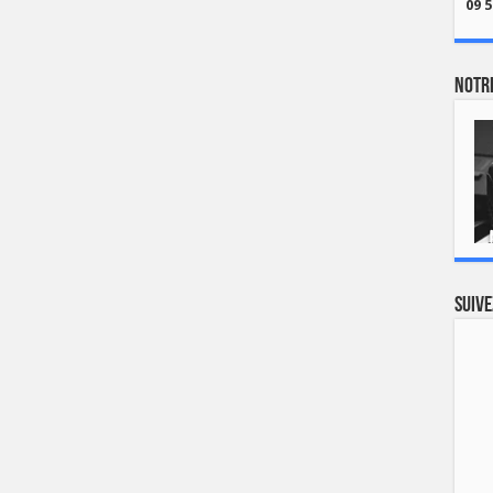
09 5
Notre
Suive