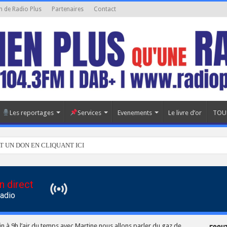
n de Radio Plus
Partenaires
Contact
Les reportages
Services
Evenements
Le livre d’or
TOU
T UN DON EN CLIQUANT ICI
n direct
Radio
n à 9h l’air du temps avec Martine nous allons parler du gaz de