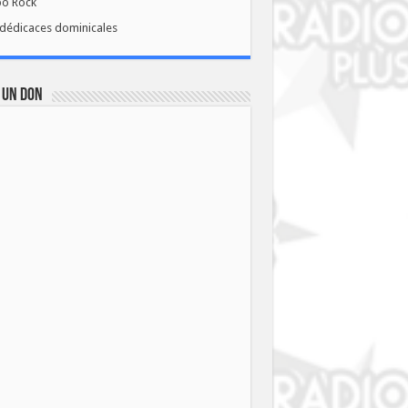
bo Rock
dédicaces dominicales
 UN DON