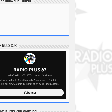
ez nous sur TuneIn
z nous sur