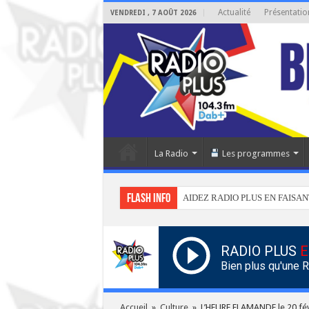
Actualité
Présentatio
VENDREDI , 7 AOÛT 2026
La Radio
Les programmes
Flash info
AIDEZ RADIO PLUS EN FAISAN
RADIO PLUS
E
Bien plus qu'une 
Accueil
»
Culture
»
L’HEURE FLAMANDE le 20 fév