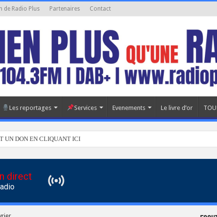
n de Radio Plus
Partenaires
Contact
Les reportages
Services
Evenements
Le livre d’or
TOU
T UN DON EN CLIQUANT ICI
n direct
Radio
rier