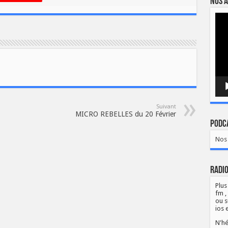
Nos a
Lect
vidé
Suivant
MICRO REBELLES du 20 Février
Podca
Nos 
Radio
Plus
fm ,
ou s
ios 
N'hé