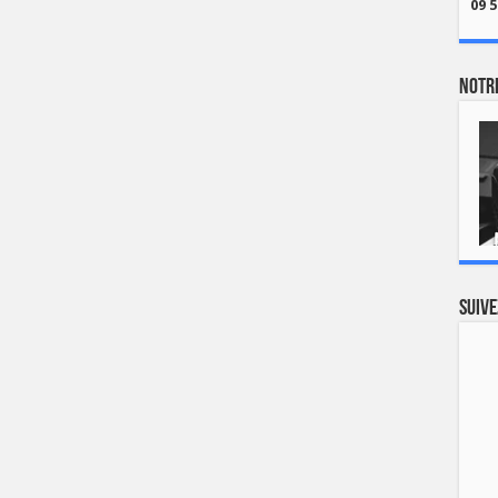
09 5
Notre
Suive