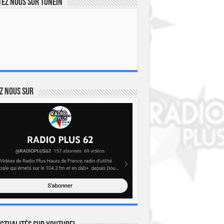
ez nous sur TuneIn
z nous sur