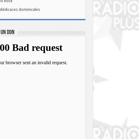
bo Rock
dédicaces dominicales
 UN DON