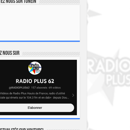
ez nous sur TuneIn
z nous sur