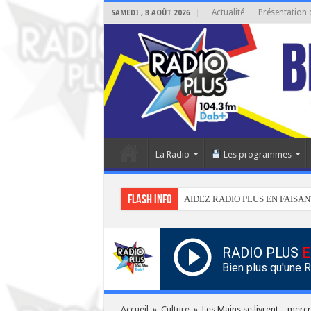
Actualité
Présentation 
SAMEDI , 8 AOÛT 2026
La Radio
Les programmes
Flash info
AIDEZ RADIO PLUS EN FAISAN
RADIO PLUS
E
Bien plus qu'une 
Accueil
»
Culture
»
Les Mains se livrent – merc