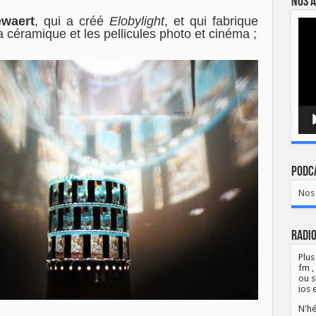
Nos a
ewaert
, qui a créé
Elobylight
, et qui fabrique
Lect
a céramique et les pellicules photo et cinéma ;
vidé
Podca
Nos 
Radio
Plus
fm ,
ou s
ios 
N'hé