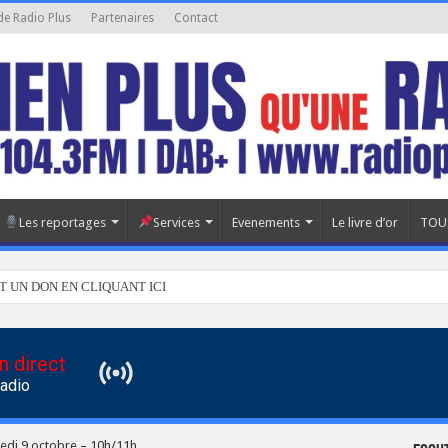
de Radio Plus
Partenaires
Contact
Les reportages
Services
Evenements
Le livre d’or
TOU
T UN DON EN CLIQUANT ICI
n direct
Radio
redi 9 octobre – 10h/11h