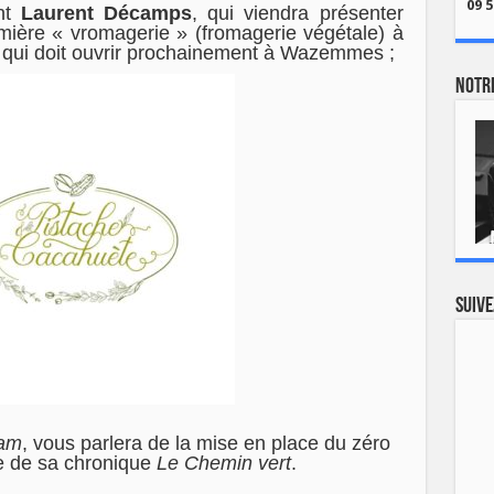
09 5
ent
Laurent Décamps
, qui viendra présenter
emière « vromagerie » (fromagerie végétale) à
, qui doit ouvrir prochainement à Wazemmes ;
Notre
Suive
cam
, vous parlera de la mise en place du zéro
re de sa chronique
Le Chemin vert
.