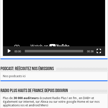
vidéo
00:00
00:38
Podcast: Réécoutez nos émissions
Nos podcasts ici
Radio Plus Hauts de France depuis Douvrin
Plus de
30 000 auditeurs
écoutent Radio Plus ! en fm , en DAB+ et
également sur internet, sur Alexa ou sur votre google Home et sur nos
applications ios et android Merci