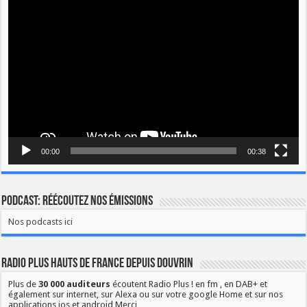
Lecteur
vidéo
00:00
00:38
Podcast: Réécoutez nos émissions
Nos podcasts ici
Radio Plus Hauts de France depuis Douvrin
Plus de
30 000 auditeurs
écoutent Radio Plus ! en fm , en DAB+ et
également sur internet, sur Alexa ou sur votre google Home et sur nos
applications ios et android Merci