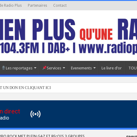
de Radio Plus
Partenaires
Contact
Les reportages
Services
Evenements
Le livre d’or
TOU
T UN DON EN CLIQUANT ICI
n direct
Radio
RBO ROCK MET PLEIN GAZ ET REçOIS 3 GROUPES