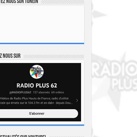
ez nous sur TuneIn
z nous sur