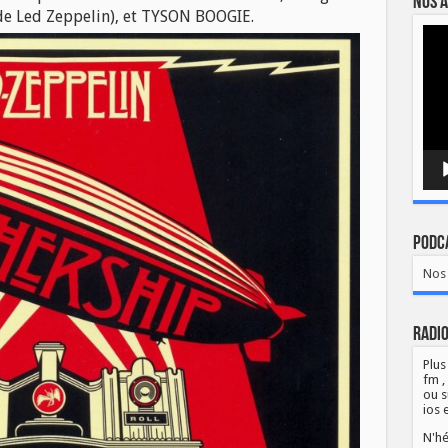
Nos a
 de Led Zeppelin), et TYSON BOOGIE.
Lect
vidé
Podca
Nos 
Radio
Plus
fm ,
ou s
ios 
N'hé