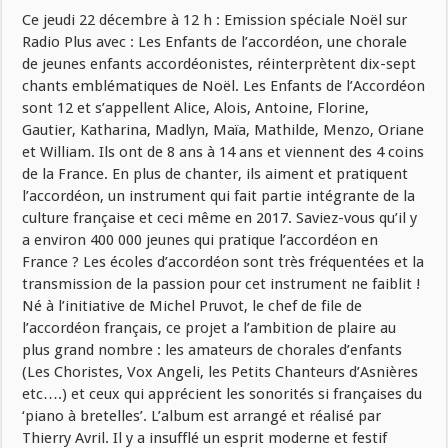
Ce jeudi 22 décembre à 12 h : Emission spéciale Noël sur
Radio Plus avec : Les Enfants de l’accordéon, une chorale
de jeunes enfants accordéonistes, réinterprètent dix-sept
chants emblématiques de Noël. Les Enfants de l’Accordéon
sont 12 et s’appellent Alice, Alois, Antoine, Florine,
Gautier, Katharina, Madlyn, Maïa, Mathilde, Menzo, Oriane
et William. Ils ont de 8 ans à 14 ans et viennent des 4 coins
de la France. En plus de chanter, ils aiment et pratiquent
l’accordéon, un instrument qui fait partie intégrante de la
culture française et ceci même en 2017. Saviez-vous qu’il y
a environ 400 000 jeunes qui pratique l’accordéon en
France ? Les écoles d’accordéon sont très fréquentées et la
transmission de la passion pour cet instrument ne faiblit !
Né à l’initiative de Michel Pruvot, le chef de file de
l’accordéon français, ce projet a l’ambition de plaire au
plus grand nombre : les amateurs de chorales d’enfants
(Les Choristes, Vox Angeli, les Petits Chanteurs d’Asnières
etc….) et ceux qui apprécient les sonorités si françaises du
‘piano à bretelles’. L’album est arrangé et réalisé par
Thierry Avril. Il y a insufflé un esprit moderne et festif