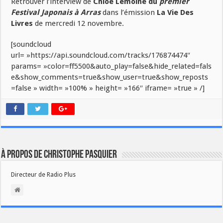
Retrouver l’interview de
Chloe Lemoine du
premier
Festival Japonais à Arras
dans l’émission
La Vie Des
Livres
de mercredi 12 novembre.
[soundcloud
url= »https://api.soundcloud.com/tracks/176874474″
params= »color=ff5500&auto_play=false&hide_related=fals
e&show_comments=true&show_user=true&show_reposts
=false » width= »100% » height= »166″ iframe= »true » /]
À propos de Christophe PASQUIER
Directeur de Radio Plus