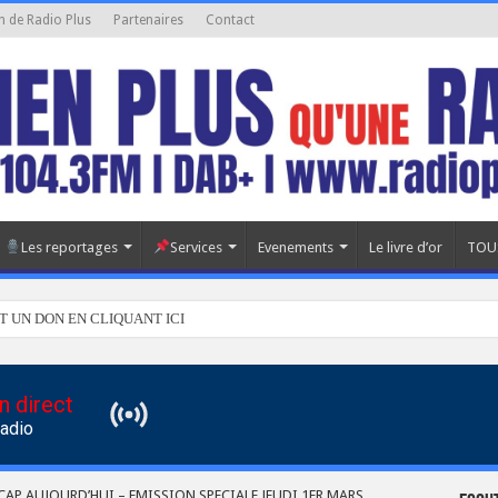
n de Radio Plus
Partenaires
Contact
Les reportages
Services
Evenements
Le livre d’or
TOU
T UN DON EN CLIQUANT ICI
n direct
Radio
CAP AUJOURD’HUI – EMISSION SPECIALE JEUDI 1ER MARS