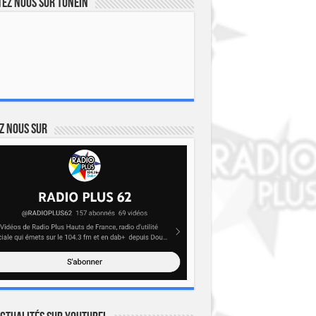
ez nous sur TuneIn
z nous sur