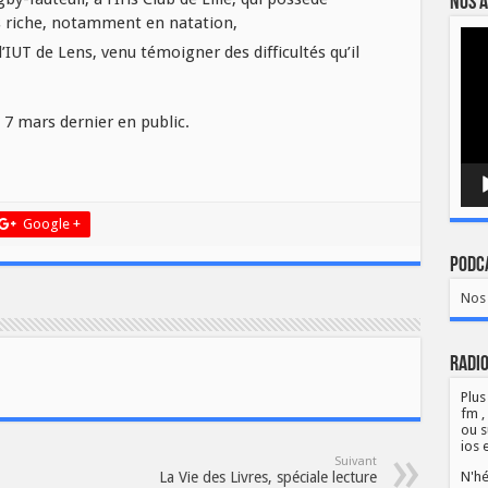
Nos a
s riche, notamment en natation,
Lect
vidé
’IUT de Lens, venu témoigner des difficultés qu’il
 7 mars dernier en public.
Google +
Podca
Nos 
Radio
Plus
fm ,
ou s
ios 
Suivant
La Vie des Livres, spéciale lecture
N'hé