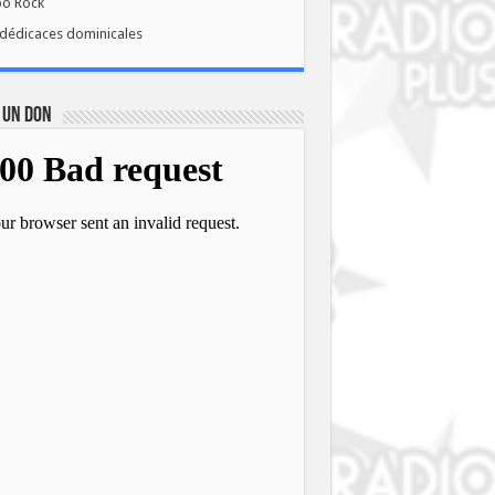
bo Rock
dédicaces dominicales
 UN DON