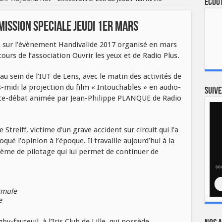
Ecout
MISSION SPECIALE JEUDI 1ER MARS
s sur l’évènement Handivalide 2017 organisé en mars
cours de l’association Ouvrir les yeux et de Radio Plus.
u sein de l’IUT de Lens, avec le matin des activités de
s-midi la projection du film « Intouchables » en audio-
Suive
nce-débat animée par Jean-Philippe PLANQUE de Radio
 Streiff, victime d’un grave accident sur circuit qui l’a
qué l’opinion à l’époque. Il travaille aujourd’hui à la
tème de pilotage qui lui permet de continuer de
rmule
e
-fauteuil, à l’Iris Club de Lille, qui possède