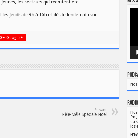
Nos a
 jeunes, les secteurs qui recrutent etc…
Lect
les jeudis de 9h à 10h et dès le lendemain sur
vidé
Google +
Podca
Nos 
Radio
Suivant
Plus
Pêle-Mêle Spéciale Noël
fm ,
ou s
ios 
N'hé