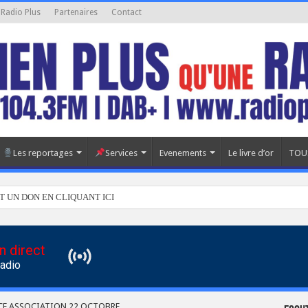
 Radio Plus
Partenaires
Contact
Les reportages
Services
Evenements
Le livre d’or
TOU
T UN DON EN CLIQUANT ICI
n direct
Radio
CE ASSOCIATION 22 OCTOBRE