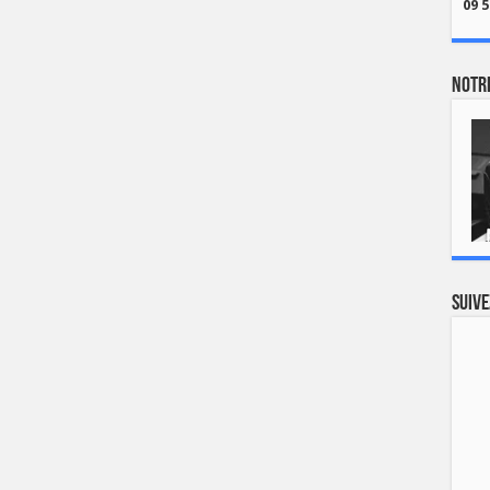
09 5
Notre
Suive