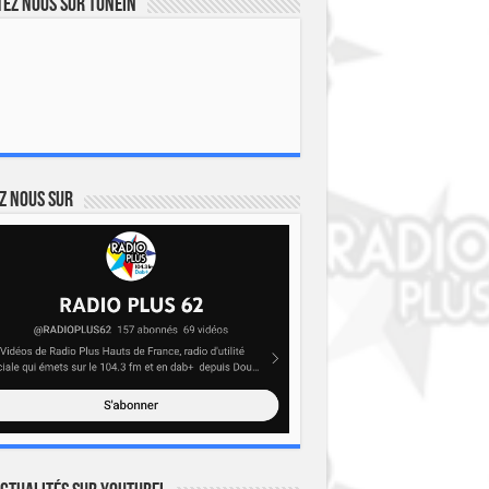
ez nous sur TuneIn
z nous sur