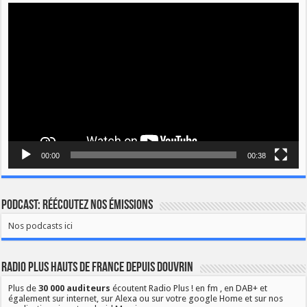
Lecteur
vidéo
00:00
00:38
Podcast: Réécoutez nos émissions
Nos podcasts ici
Radio Plus Hauts de France depuis Douvrin
Plus de
30 000 auditeurs
écoutent Radio Plus ! en fm , en DAB+ et
également sur internet, sur Alexa ou sur votre google Home et sur nos