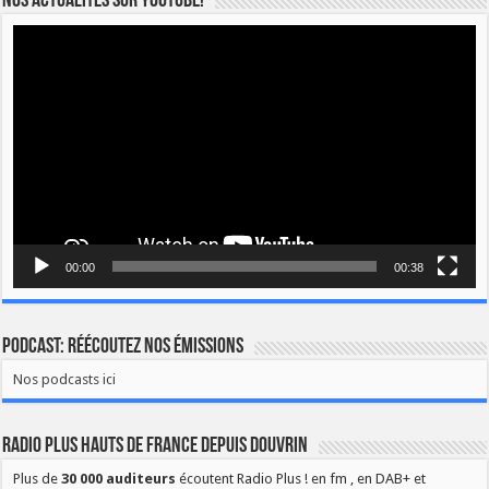
Nos actualités sur YOUTUBE!
Lecteur
vidéo
00:00
00:38
Podcast: Réécoutez nos émissions
Nos podcasts ici
Radio Plus Hauts de France depuis Douvrin
Plus de
30 000 auditeurs
écoutent Radio Plus ! en fm , en DAB+ et